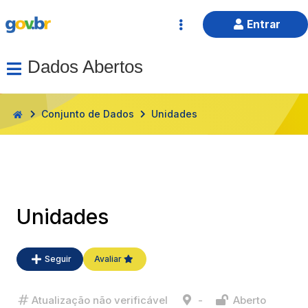
Entrar
Dados Abertos
HOME
Conjunto de Dados
Unidades
Unidades
Seguir
Avaliar
Atualização não verificável
-
Aberto