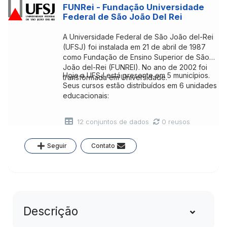
FUNRei - Fundação Universidade
Federal de São João Del Rei
A Universidade Federal de São João del-Rei
(UFSJ) foi instalada em 21 de abril de 1987
como Fundação de Ensino Superior de São
João del-Rei (FUNREI). No ano de 2002 foi
Hoje a UFSJ está presente em 5 municípios.
transformada em Universidade.
Seus cursos estão distribuídos em 6 unidades
educacionais:
12 conjuntos de dados
0 reusos
Seguir
Contato
Descrição