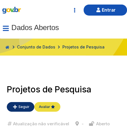
Entrar
Dados Abertos
HOME
Conjunto de Dados
Projetos de Pesquisa
Projetos de Pesquisa
Seguir
Avaliar
Atualização não verificável
-
Aberto