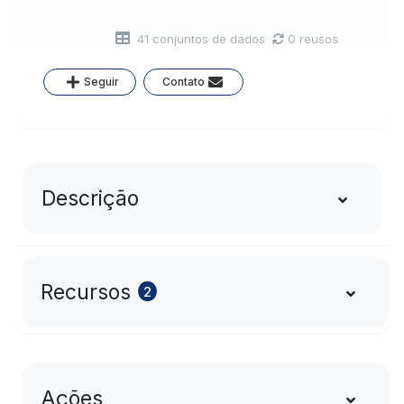
41 conjuntos de dados
0 reusos
Seguir
Contato
Descrição
Recursos
2
Ações