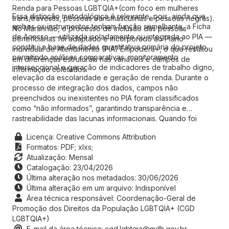
Renda para Pessoas LGBTQIA+(com foco em mulheres
Essa distinção metodológica é relevante, pois, ainda que
trans/travestis, pessoas transmasculinas e pessoas negras).
ambos os instrumentos tenham função semelhante, a Ficha
No Maranhão, o processo de inclusão das pessoas
de Acesso — utilizada isoladamente ou integrada ao PIA —
beneficiárias foi adaptado e incorporado ao Plano
constitui a base de dados quantitativa primária do projeto,
Individual de Atendimento (PIA) Empodera+, o que resultou
permitindo análises comparativas, monitoramento
em diferenças estruturais nas variáveis e campos de
interseccional e geração de indicadores de trabalho digno,
informação coletados.
elevação da escolaridade e geração de renda. Durante o
processo de integração dos dados, campos não
preenchidos ou inexistentes no PIA foram classificados
como “não informados”, garantindo transparência e
rastreabilidade das lacunas informacionais. Quando foi
possível estabelecer correspondência entre variáveis da
Licença: Creative Commons Attribution
Ficha de Acesso e do PIA, os dados foram harmonizados e
Formatos:
PDF;
xlxs;
consolidados no banco final, assegurando consistência
Atualização: Mensal
analítica e comparabilidade entre os estados. Esse
Catalogação: 23/04/2026
procedimento reforça a integração metodológica e a
Última alteração nos metadados: 30/06/2026
robustez do sistema de monitoramento, permitindo que os
Última alteração em um arquivo: Indisponível
dados coletados orientem decisões baseadas em
Área técnica responsável: Coordenação-Geral de
evidências e o aprimoramento contínuo da política pública
Promoção dos Direitos da População LGBTQIA+ (CGD
em consonância com as necessidades reais das pessoas
LGBTQIA+)
beneficiárias.
E-mail da área técnica: cgd.lgbtqia@mdh.gov.br