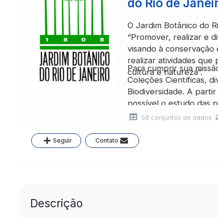
do Rio de Janei
O Jardim Botânico do R
“Promover, realizar e di
visando à conservação 
realizar atividades que
Para cumprir sua missã
cultura e natureza”.
Coleções Científicas, 
Biodiversidade. A partir
possível o estudo das 
amostras que foram cole
58 conjuntos de dados
descrição, habitat; as 
herbário para consulta
Seguir
Contato
demonstrar o modo com
cultivadas no Jardim Bo
de sementes, a partir d
estudo, produção de mu
venda do excedente. As
Descrição
da planta que servem p