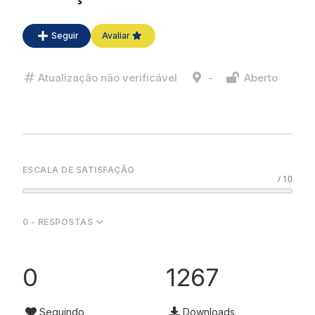
Seguir
Avaliar
Atualização não verificável
-
Aberto
ESCALA DE SATISFAÇÃO
/ 10
0 - RESPOSTAS
0
1267
Seguindo
Downloads