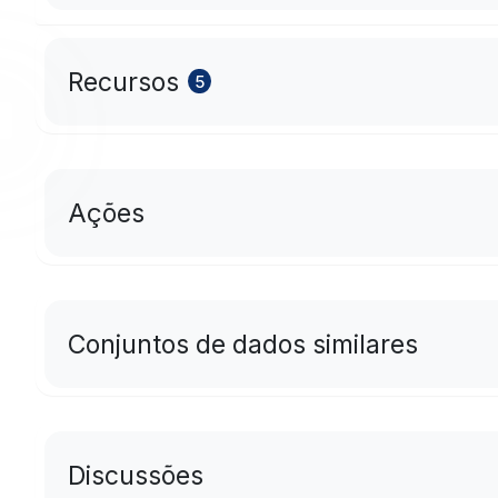
se protegidas fora de 
ambiente onde se encon
possibilita a restauraç
Recursos
5
orientar áreas naturai
conservação além de sub
ameaçadas. Para que es
tenham efeito são fund
ambiental que permita
Ações
sociedade, tornando a 
têm direito ao meio am
comum do povo e essenc
poder público e à colet
para as presentes e fut
Conjuntos de dados similares
Discussões