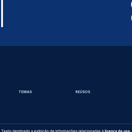
TEMAS
REÚSOS
Texto destinado a exibição de informações relacionadas à
licença de uso.