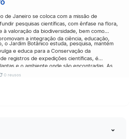
ro
io de Janeiro se coloca com a missão de
fundir pesquisas científicas, com ênfase na flora,
e à valoração da biodiversidade, bem como
 promovam a integração da ciência, educação,
o, o Jardim Botânico estuda, pesquisa, mantém
divulga e educa para a Conservação da
 de registros de expedições científicas, é
plantas e o ambiente onde são encontradas. As
tadas são registros da existência da planta, sua
0 reusos
amostras de madeira e de frutos ficarão no
. O estudo de germinação das sementes pode
o será a produção das mudas para serem
tânico, fazendo parte da coleção viva. O coletor
o calendário de floração, coleta sementes para
das, re-introdução no arboreto e posterior
 amostras de DNA são registros da identidade
ara estudos. Desse modo as plantas encontram-