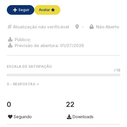
Seguir
Avaliar
Atualização não verificável
-
Não Aberto
Público;
Previsão de abertura: 01/07/2026
ESCALA DE SATISFAÇÃO
/ 10
0 - RESPOSTAS
0
22
Seguindo
Downloads