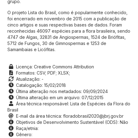
O projeto Lista do Brasil, como é popularmente conhecido,
foi encerrado em novembro de 2015 com a publicação de
cinco artigos e suas respectivas bases de dados. Foram
reconhecidas 46097 espécies para a flora brasileira, sendo
4747 de Algas, 32831 de Angiospermas, 1524 de Briófitas,
5712 de Fungos, 30 de Gimnospermas e 1253 de
Samambaias e Licófitas.
Licença: Creative Commons Attribution
Formatos:
CSV;
PDF;
XLSX;
Atualização: -
Catalogação: 15/02/2018
Última alteração nos metadados: 09/09/2024
Última alteração em um arquivo: 07/12/2015
Área técnica responsável: Lista de Espécies da Flora do
Brasil
E-mail da área técnica: floradobrasil2020@jbrj.gov.br
Objetivos de Desenvolvimento Sustentável (ODS): Não
Raça/etnia:
Gênero:
Versão: 2015-10-16