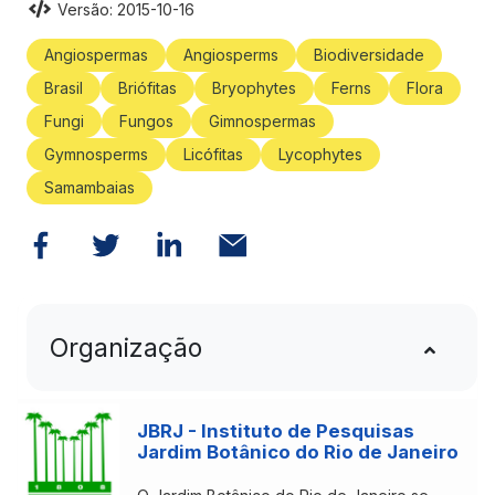
Angiospermas
Angiosperms
Biodiversidade
Brasil
Briófitas
Bryophytes
Ferns
Flora
Fungi
Fungos
Gimnospermas
Gymnosperms
Licófitas
Lycophytes
Samambaias
Organização
JBRJ - Instituto de Pesquisas
Jardim Botânico do Rio de Janeiro
O Jardim Botânico do Rio de Janeiro se
coloca com a missão de “Promover, realizar e