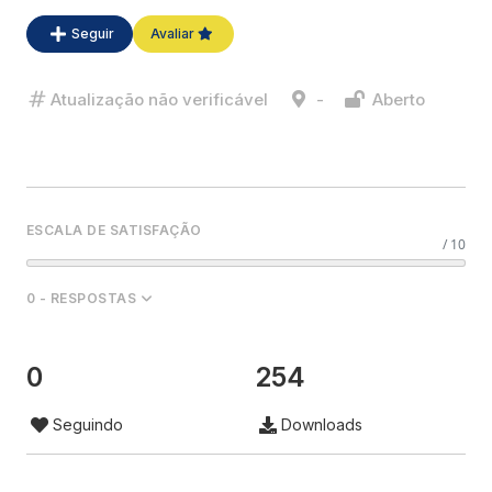
Atualização não verificável
-
Aberto
ESCALA DE SATISFAÇÃO
/ 10
0 - RESPOSTAS
0
254
Seguindo
Downloads
INFO