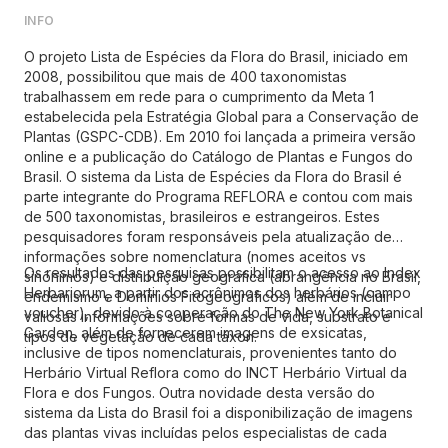
O projeto Lista de Espécies da Flora do Brasil, iniciado em
2008, possibilitou que mais de 400 taxonomistas
trabalhassem em rede para o cumprimento da Meta 1
estabelecida pela Estratégia Global para a Conservação de
Plantas (GSPC-CDB). Em 2010 foi lançada a primeira versão
online e a publicação do Catálogo de Plantas e Fungos do
Brasil. O sistema da Lista de Espécies da Flora do Brasil é
parte integrante do Programa REFLORA e contou com mais
de 500 taxonomistas, brasileiros e estrangeiros. Estes
pesquisadores foram responsáveis pela atualização de
informações sobre nomenclatura (nomes aceitos vs
Os resultados das pesquisas possibilitam o acesso ao Index
sinônimos) e distribuição geográfica (abrangência no Brasil,
Herbariorum, a partir dos acrônimos dos herbários (campo
endemismo e Domínios Fitogeográficos) além de incluir
voucher), devido à cooperação do The New York Botanical
valiosas informações sobre formas de vida, substrato e
Garden, além de fornecerem imagens de exsicatas,
tipos de vegetação de cada táxon.
inclusive de tipos nomenclaturais, provenientes tanto do
Herbário Virtual Reflora como do INCT Herbário Virtual da
Flora e dos Fungos. Outra novidade desta versão do
sistema da Lista do Brasil foi a disponibilização de imagens
das plantas vivas incluídas pelos especialistas de cada
grupo.