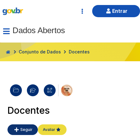
Entrar
Dados Abertos
HOME
Conjunto de Dados
Docentes
Docentes
Seguir
Avaliar