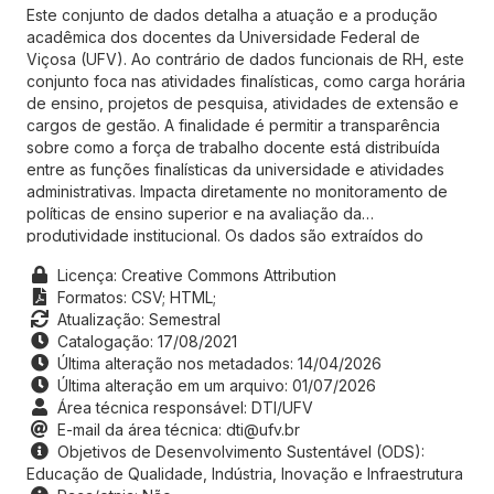
Este conjunto de dados detalha a atuação e a produção
acadêmica dos docentes da Universidade Federal de
Viçosa (UFV). Ao contrário de dados funcionais de RH, este
conjunto foca nas atividades finalísticas, como carga horária
de ensino, projetos de pesquisa, atividades de extensão e
cargos de gestão. A finalidade é permitir a transparência
sobre como a força de trabalho docente está distribuída
entre as funções finalísticas da universidade e atividades
administrativas. Impacta diretamente no monitoramento de
políticas de ensino superior e na avaliação da
produtividade institucional. Os dados são extraídos do
sistema Relatório Anual de Atividades Docentes (RADOC).
Licença: Creative Commons Attribution
Os principais metadados descrevem o volume de horas
Formatos:
CSV;
HTML;
dedicadas ao ensino, orientações acadêmicas em curso,
Atualização: Semestral
produção científica e participação em comissões.
Catalogação: 17/08/2021
Última alteração nos metadados: 14/04/2026
Última alteração em um arquivo: 01/07/2026
Área técnica responsável: DTI/UFV
E-mail da área técnica: dti@ufv.br
Objetivos de Desenvolvimento Sustentável (ODS):
Educação de Qualidade, Indústria, Inovação e Infraestrutura