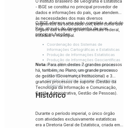
O Instituto Brasileiro de Geografia e Estatística
- IBGE se constitui no principal provedor de
dados e informações do país, que atendem
às necessidades dos mais diversos
O IBGE oferece uma visão completa e atual do
segmentos da sociedade civil, bem como dos
País, através do desempenho de suas
órgãos das esferas governamentais federal,
principais funções:
estadual e municipal.
Coordenação dos Sistemas de
Informações Cartográficas e Estatísticas
Produção de Informações Estatísticas
Produção de Informações Geocientíficas
Nota:
Para além destes 7 grandes processos
Produção de Informações Censitárias
há, também, no Plano, um grande processo
Produção de Informações Ambientais
Disseminação de Informações
de gestão (Governança Institucional) e 3
Gestão do Ensino Superior, Pesquisa e
grandes processos de suporte (Gestão da
Extensão
Tecnologia da Informação e Comunicação,
Gestão Administrativa, Gestão de Pessoas).
Histórico
Durante o período imperial, o único órgão
com atividades exclusivamente estatísticas
era a Diretoria Geral de Estatística, criada em