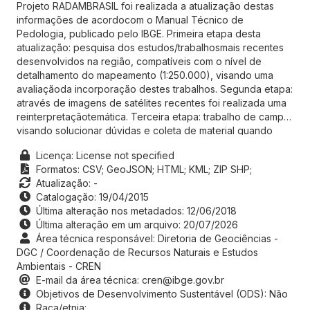
Projeto RADAMBRASIL foi realizada a atualização destas
informações de acordocom o Manual Técnico de
Pedologia, publicado pelo IBGE. Primeira etapa desta
atualização: pesquisa dos estudos/trabalhosmais recentes
desenvolvidos na região, compatíveis com o nível de
detalhamento do mapeamento (1:250.000), visando uma
avaliaçãoda incorporação destes trabalhos. Segunda etapa:
através de imagens de satélites recentes foi realizada uma
reinterpretaçãotemática. Terceira etapa: trabalho de campo
visando solucionar dúvidas e coleta de material quando
necessário. Quarta etapa:reinterpretação final. Quinta etapa:
Licença: License not specified
armazenamento das informações gráficas e alfanuméricas
Formatos:
CSV;
GeoJSON;
HTML;
KML;
ZIP SHP;
atualizadas no banco de dados,estruturado para a
Atualização: -
utilização destas informações em um ambiente de SIG.
Catalogação: 19/04/2015
Constam deste banco informações sobre a classificaçãodos
Última alteração nos metadados: 12/06/2018
solos, segundo seus atributos e horizontes diagnósticos e
Última alteração em um arquivo: 20/07/2026
suas características morfológicas, físicas e químicas.
Área técnica responsável: Diretoria de Geociências -
Contém,ainda, dados correspondentes às descrições geral
DGC / Coordenação de Recursos Naturais e Estudos
e morfológica e os resultados de análises físicos e químicas
Ambientais - CREN
de pontosde amostragem.
E-mail da área técnica: cren@ibge.gov.br
Objetivos de Desenvolvimento Sustentável (ODS): Não
Raça/etnia: