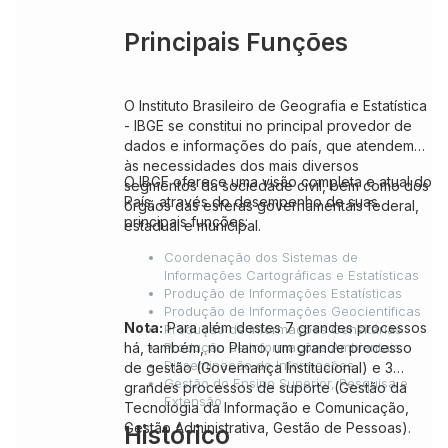
Principais Funções
O Instituto Brasileiro de Geografia e Estatística
- IBGE se constitui no principal provedor de
dados e informações do país, que atendem
às necessidades dos mais diversos
O IBGE oferece uma visão completa e atual do
segmentos da sociedade civil, bem como dos
País, através do desempenho de suas
órgãos das esferas governamentais federal,
principais funções:
estadual e municipal.
Coordenação dos Sistemas de
Informações Cartográficas e Estatísticas
Produção de Informações Estatísticas
Produção de Informações Geocientíficas
Nota:
Para além destes 7 grandes processos
Produção de Informações Censitárias
há, também, no Plano, um grande processo
Produção de Informações Ambientais
Disseminação de Informações
de gestão (Governança Institucional) e 3
Gestão do Ensino Superior, Pesquisa e
grandes processos de suporte (Gestão da
Extensão
Tecnologia da Informação e Comunicação,
Gestão Administrativa, Gestão de Pessoas).
Histórico