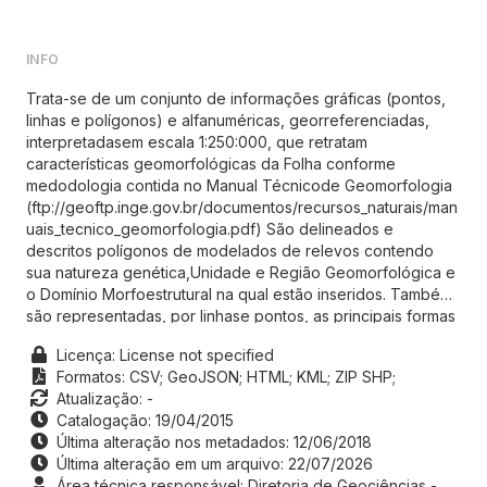
INFO
Trata-se de um conjunto de informações gráficas (pontos,
linhas e polígonos) e alfanuméricas, georreferenciadas,
interpretadasem escala 1:250:000, que retratam
características geomorfológicas da Folha conforme
medodologia contida no Manual Técnicode Geomorfologia
(ftp://geoftp.inge.gov.br/documentos/recursos_naturais/man
uais_tecnico_geomorfologia.pdf) São delineados e
descritos polígonos de modelados de relevos contendo
sua natureza genética,Unidade e Região Geomorfológica e
o Domínio Morfoestrutural na qual estão inseridos. Também
são representadas, por linhase pontos, as principais formas
de relevo encontradas no país.A metodologia descrita no
Licença: License not specified
Manual Técnico de Geomorfologia é uma evolução dos
Formatos:
CSV;
GeoJSON;
HTML;
KML;
ZIP SHP;
procedimentos adotados pelo projeto RADAMBRASILno
Atualização: -
mapeamento geomorfológicos do Brsail na escala de
Catalogação: 19/04/2015
1:1.000.000. O processo de elaboração dos mapas consiste
Última alteração nos metadados: 12/06/2018
das seguintesetapas: (1) estudos preliminares da área com a
Última alteração em um arquivo: 22/07/2026
aquisição de bibliografia, documentos cartográficos e
Área técnica responsável: Diretoria de Geociências -