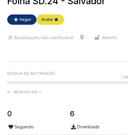
Folha SD.24 - Salvador
Seguir
Avaliar
Atualização não verificável
-
Aberto
ESCALA DE SATISFAÇÃO
/ 10
0 - RESPOSTAS
0
6
Seguindo
Downloads