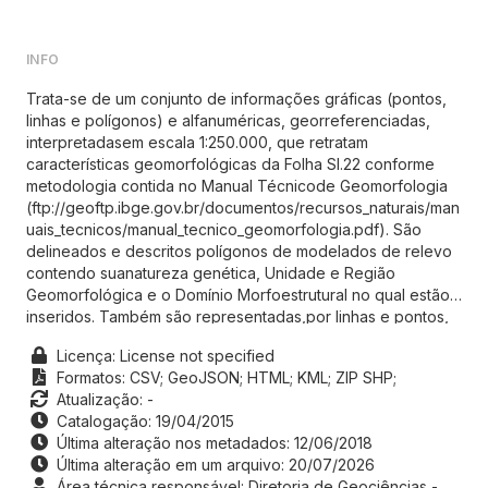
INFO
Trata-se de um conjunto de informações gráficas (pontos,
linhas e polígonos) e alfanuméricas, georreferenciadas,
interpretadasem escala 1:250.000, que retratam
características geomorfológicas da Folha SI.22 conforme
metodologia contida no Manual Técnicode Geomorfologia
(ftp://geoftp.ibge.gov.br/documentos/recursos_naturais/man
uais_tecnicos/manual_tecnico_geomorfologia.pdf). São
delineados e descritos polígonos de modelados de relevo
contendo suanatureza genética, Unidade e Região
Geomorfológica e o Domínio Morfoestrutural no qual estão
inseridos. Também são representadas,por linhas e pontos,
as principais formas de relevo encontradas no país.A
Licença: License not specified
metodologia descrita no Manual Técnico de Geomorfologia
Formatos:
CSV;
GeoJSON;
HTML;
KML;
ZIP SHP;
é uma evolução dos procedimentos metodológicos
Atualização: -
adotados pelo projetoRADAMBRASIL no mapeamento
Catalogação: 19/04/2015
geomorfológico do Brasil na escala de 1:1.000.000. O
Última alteração nos metadados: 12/06/2018
processo de elaboração dos mapas consistedas seguintes
Última alteração em um arquivo: 20/07/2026
etapas: (1) estudo preliminar da área com a aquisição de
Área técnica responsável: Diretoria de Geociências -