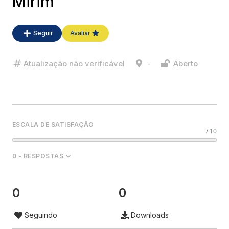
Mirim
Seguir
Avaliar
Atualização não verificável
-
Aberto
ESCALA DE SATISFAÇÃO
/ 10
0 - RESPOSTAS
0
0
Seguindo
Downloads