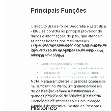
Principais Funções
O Instituto Brasileiro de Geografia e Estatística
- IBGE se constitui no principal provedor de
dados e informações do país, que atendem
às necessidades dos mais diversos
O IBGE oferece uma visão completa e atual do
segmentos da sociedade civil, bem como dos
País, através do desempenho de suas
órgãos das esferas governamentais federal,
principais funções:
estadual e municipal.
Coordenação dos Sistemas de
Informações Cartográficas e Estatísticas
Produção de Informações Estatísticas
Produção de Informações Geocientíficas
Nota:
Para além destes 7 grandes processos
Produção de Informações Censitárias
há, também, no Plano, um grande processo
Produção de Informações Ambientais
Disseminação de Informações
de gestão (Governança Institucional) e 3
Gestão do Ensino Superior, Pesquisa e
grandes processos de suporte (Gestão da
Extensão
Tecnologia da Informação e Comunicação,
Gestão Administrativa, Gestão de Pessoas).
Histórico