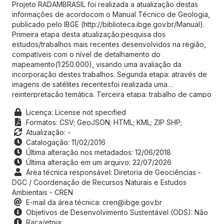
Projeto RADAMBRASIL foi realizada a atualização destas
informações de acordocom o Manual Técnico de Geologia,
publicado pelo IBGE (http://biblioteca.ibge.gov.br/Manual).
Primeira etapa desta atualização:pesquisa dos
estudos/trabalhos mais recentes desenvolvidos na região,
compatíveis com o nível de detalhamento do
mapeamento(1:250.000), visando uma avaliação da
incorporação destes trabalhos. Segunda etapa: através de
imagens de satélites recentesfoi realizada uma
reinterpretação temática. Terceira etapa: trabalho de campo
visando solucionar dúvidas e coleta de materialquando
Licença: License not specified
necessário. Quarta etapa: reinterpretação final. Quinta
Formatos:
CSV;
GeoJSON;
HTML;
KML;
ZIP SHP;
etapa: armazenamento das informações gráficas e
Atualização: -
alfanuméricasatualizadas no banco de dados, estruturado
Catalogação: 11/02/2016
para a utilização destas informações em um ambiente de
Última alteração nos metadados: 12/06/2018
SIG. Constam deste bancoinformações sobre as unidades
Última alteração em um arquivo: 22/07/2026
geológicas, suas descrições, estruturas e análises diversas.
Área técnica responsável: Diretoria de Geociências -
DGC / Coordenação de Recursos Naturais e Estudos
Ambientais - CREN
E-mail da área técnica: cren@ibge.gov.br
Objetivos de Desenvolvimento Sustentável (ODS): Não
Raça/etnia: