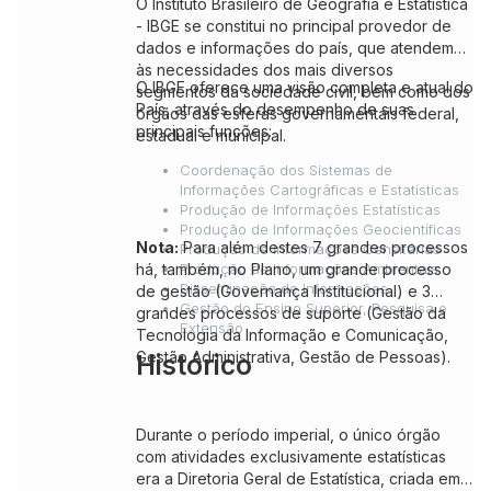
O Instituto Brasileiro de Geografia e Estatística
- IBGE se constitui no principal provedor de
dados e informações do país, que atendem
às necessidades dos mais diversos
O IBGE oferece uma visão completa e atual do
segmentos da sociedade civil, bem como dos
País, através do desempenho de suas
órgãos das esferas governamentais federal,
principais funções:
estadual e municipal.
Coordenação dos Sistemas de
Informações Cartográficas e Estatísticas
Produção de Informações Estatísticas
Produção de Informações Geocientíficas
Nota:
Para além destes 7 grandes processos
Produção de Informações Censitárias
há, também, no Plano, um grande processo
Produção de Informações Ambientais
Disseminação de Informações
de gestão (Governança Institucional) e 3
Gestão do Ensino Superior, Pesquisa e
grandes processos de suporte (Gestão da
Extensão
Tecnologia da Informação e Comunicação,
Gestão Administrativa, Gestão de Pessoas).
Histórico
Durante o período imperial, o único órgão
com atividades exclusivamente estatísticas
era a Diretoria Geral de Estatística, criada em