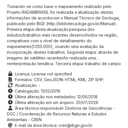
Tomando-se como base o mapeamento realizado pelo
Projeto RADAMBRASIL foi realizada a atualização destas
informações de acordocom o Manual Técnico de Geologia,
publicado pelo IBGE (http://biblioteca.ibge.gov.br/Manual).
Primeira etapa desta atualização:pesquisa dos
estudos/trabalhos mais recentes desenvolvidos na região,
compatíveis com o nível de detalhamento do
mapeamento(1:250.000), visando uma avaliação da
incorporação destes trabalhos. Segunda etapa: através de
imagens de satélites recentesfoi realizada uma
reinterpretação temática. Terceira etapa: trabalho de campo
visando solucionar dúvidas e coleta de materialquando
Licença: License not specified
necessário. Quarta etapa: reinterpretação final. Quinta
Formatos:
CSV;
GeoJSON;
HTML;
KML;
ZIP SHP;
etapa: armazenamento das informações gráficas e
Atualização: -
alfanuméricasatualizadas no banco de dados, estruturado
Catalogação: 11/02/2016
para a utilização destas informações em um ambiente de
Última alteração nos metadados: 12/06/2018
SIG. Constam deste bancoinformações sobre as unidades
Última alteração em um arquivo: 20/07/2026
geológicas, suas descrições, estruturas e análises diversas.
Área técnica responsável: Diretoria de Geociências -
DGC / Coordenação de Recursos Naturais e Estudos
Ambientais - CREN
E-mail da área técnica: cren@ibge.gov.br