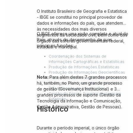
O Instituto Brasileiro de Geografia e Estatística
- IBGE se constitui no principal provedor de
dados e informações do país, que atendem
às necessidades dos mais diversos
O IBGE oferece uma visão completa e atual do
segmentos da sociedade civil, bem como dos
País, através do desempenho de suas
órgãos das esferas governamentais federal,
principais funções:
estadual e municipal.
Coordenação dos Sistemas de
Informações Cartográficas e Estatísticas
Produção de Informações Estatísticas
Produção de Informações Geocientíficas
Nota:
Para além destes 7 grandes processos
Produção de Informações Censitárias
há, também, no Plano, um grande processo
Produção de Informações Ambientais
Disseminação de Informações
de gestão (Governança Institucional) e 3
Gestão do Ensino Superior, Pesquisa e
grandes processos de suporte (Gestão da
Extensão
Tecnologia da Informação e Comunicação,
Gestão Administrativa, Gestão de Pessoas).
Histórico
Durante o período imperial, o único órgão