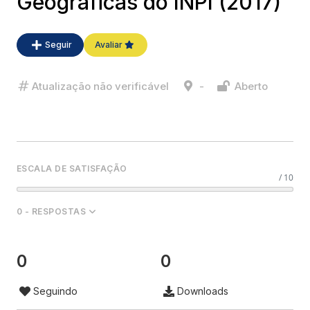
Geográficas do INPI (2017)
Seguir
Avaliar
Atualização não verificável
-
Aberto
ESCALA DE SATISFAÇÃO
/ 10
0 - RESPOSTAS
0
0
Seguindo
Downloads