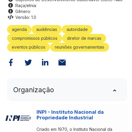
Raça/etnia:
Gênero:
Versão: 1.0
agenda
audiências
autoridade
compromissos públicos
diretor de marcas
eventos públicos
reuniões governamentais
Organização
INPI - Instituto Nacional da
Propriedade Industrial
Criado em 1970, o Instituto Nacional da